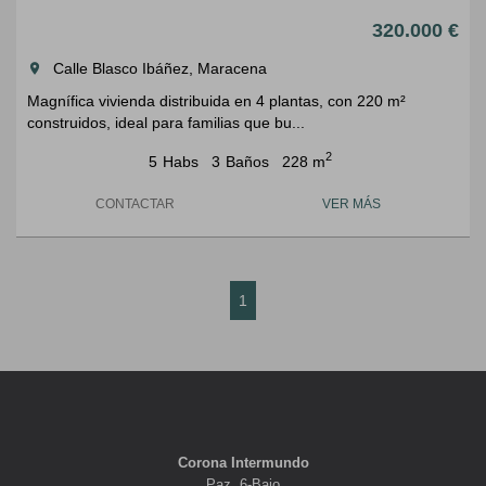
320.000 €
Calle Blasco Ibáñez, Maracena
room
Magnífica vivienda distribuida en 4 plantas, con 220 m²
construidos, ideal para familias que bu...
2
5
Habs
3
Baños
228 m
CONTACTAR
VER MÁS
1
Corona Intermundo
Paz, 6-Bajo