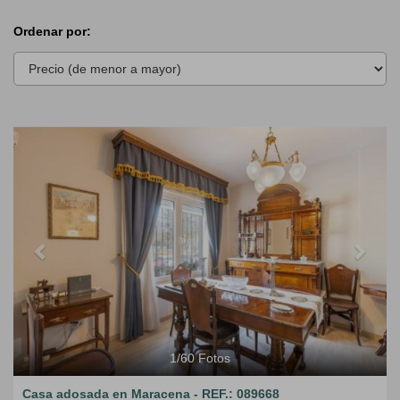
Ordenar por:
Previous
Next
1
/
60
Fotos
Casa adosada en Maracena - REF.: 089668