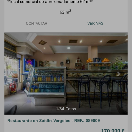
**local comercial de aproximadamente 62 m²*...
2
62 m
CONTACTAR
VER MÁS
Previous
Next
1
/
34
Fotos
Restaurante en Zaidín-Vergeles - REF.: 089609
170.000 €