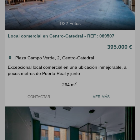
1
/
22
Fotos
Local comercial en Centro-Catedral - REF.: 089507
395.000 €
Plaza Campo Verde, 2, Centro-Catedral
room
Excepcional local comercial en una ubicación inmejorable, a
pocos metros de Puerta Real y junto...
2
264 m
CONTACTAR
VER MÁS
Previous
Next