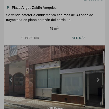
Plaza Ángel, Zaidín-Vergeles
room
Se vende cafetería emblemática con más de 30 años de
trayectoria en pleno corazón del barrio Lo...
2
45 m
CONTACTAR
VER MÁS
Previous
Next
1
/
25
Fotos