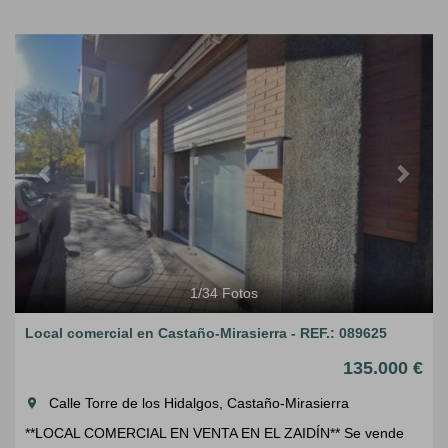
Previous
Next
1
/
34
Fotos
Local comercial en Castaño-Mirasierra - REF.: 089625
135.000 €
Calle Torre de los Hidalgos, Castaño-Mirasierra
room
**LOCAL COMERCIAL EN VENTA EN EL ZAIDÍN** Se vende