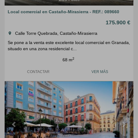
Local comercial en Castaño-Mirasierra - REF.: 089660
175.900 €
Calle Torre Quebrada, Castaño-Mirasierra
room
Se pone a la venta este excelente local comercial en Granada,
situado en una zona residencial c...
2
68 m
CONTACTAR
VER MÁS
Previous
Next