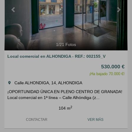
1
/
21
Fotos
Local comercial en ALHONDIGA - REF.: 002155_V
530.000 €
¡Ha bajado 70.000 €!
Calle ALHONDIGA, 14, ALHONDIGA
room
¡OPORTUNIDAD ÚNICA EN PLENO CENTRO DE GRANADA!
Local comercial en 1ª línea – Calle Alhóndiga (z...
2
104 m
CONTACTAR
VER MÁS