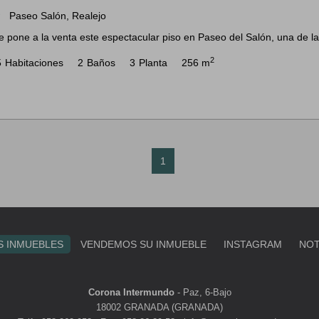
Paseo Salón, Realejo
m
e pone a la venta este espectacular piso en Paseo del Salón, una de la
2
5
Habitaciones
2
Baños
3
Planta
256 m
1
 INMUEBLES
VENDEMOS SU INMUEBLE
INSTAGRAM
NOT
Corona Intermundo
-
Paz, 6-Bajo
18002 GRANADA (GRANADA)