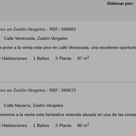
Ordenar por:
iso en Zaidín-Vergeles - REF.: 089662
Calle Venezuela, Zaidín-Vergeles
m
e pone a la venta este piso en calle Venezuela, una excelente oportuni
2
3
Habitaciones
1
Baños
3
Planta
87 m
iso en Zaidín-Vergeles - REF.: 089672
Calle Navarra, Zaidín-Vergeles
m
onemos a la venta esta fantástica vivienda situada en una de las zona
2
3
Habitaciones
1
Baños
3
Planta
80 m