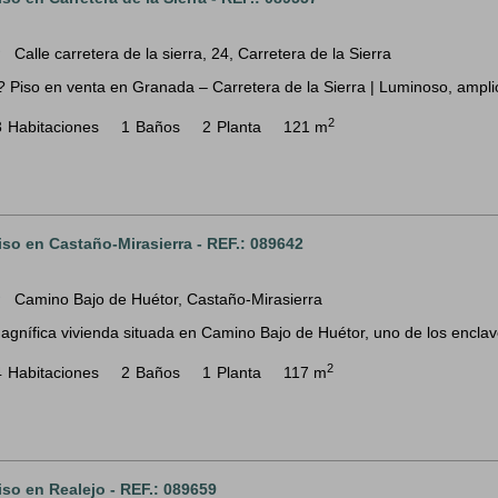
Calle carretera de la sierra, 24, Carretera de la Sierra
m
? Piso en venta en Granada – Carretera de la Sierra | Luminoso, amplio
2
3
Habitaciones
1
Baños
2
Planta
121 m
iso en Castaño-Mirasierra - REF.: 089642
Camino Bajo de Huétor, Castaño-Mirasierra
m
agnífica vivienda situada en Camino Bajo de Huétor, uno de los encla
2
4
Habitaciones
2
Baños
1
Planta
117 m
iso en Realejo - REF.: 089659