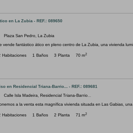
tico en La Zubia - REF.: 089650
Plaza San Pedro, La Zubia
m
e vende fantástico ático en pleno centro de La Zubia, una vivienda lumi
2
2
Habitaciones
1
Baños
3
Planta
70 m
iso en Residencial Triana-Barrio... - REF.: 089681
Calle Isla Madeira, Residencial Triana-Barrio...
m
onemos a la venta esta magnífica vivienda situada en Las Gabias, una 
2
2
Habitaciones
1
Baños
2
Planta
71 m