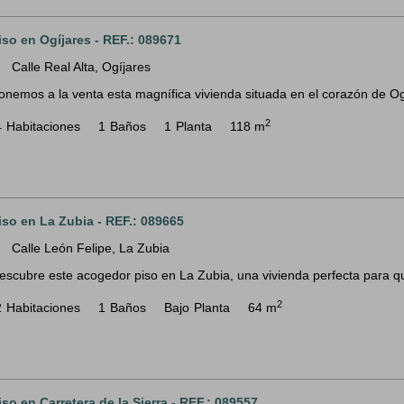
iso en Ogíjares - REF.: 089671
Calle Real Alta, Ogíjares
m
onemos a la venta esta magnífica vivienda situada en el corazón de Ogíj
2
4
Habitaciones
1
Baños
1
Planta
118 m
iso en La Zubia - REF.: 089665
Calle León Felipe, La Zubia
m
escubre este acogedor piso en La Zubia, una vivienda perfecta para qu
2
2
Habitaciones
1
Baños
Bajo
Planta
64 m
iso en Carretera de la Sierra - REF.: 089557