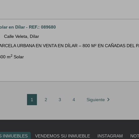
olar en Dílar - REF.: 089680
Calle Veleta, Dílar
m
ARCELA URBANA EN VENTA EN DÍLAR – 800 M² EN CAÑADAS DEL PAR
2
800 m
Solar
chevron_right
1
2
3
4
Siguiente
 INMUEBLES
VENDEMOS SU INMUEBLE
INSTAGRAM
NOT