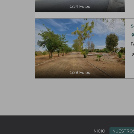
1
/
34
Fotos
Previous
Next
S
roo
P
1
/
29
Fotos
INICIO
NUESTROS