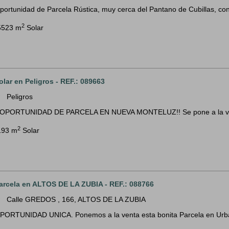
portunidad de Parcela Rústica, muy cerca del Pantano de Cubillas, con
2
5523 m
Solar
olar en Peligros - REF.: 089663
Peligros
m
¡OPORTUNIDAD DE PARCELA EN NUEVA MONTELUZ!! Se pone a la venta
2
193 m
Solar
arcela en ALTOS DE LA ZUBIA - REF.: 088766
Calle GREDOS , 166, ALTOS DE LA ZUBIA
m
PORTUNIDAD UNICA. Ponemos a la venta esta bonita Parcela en Urbani