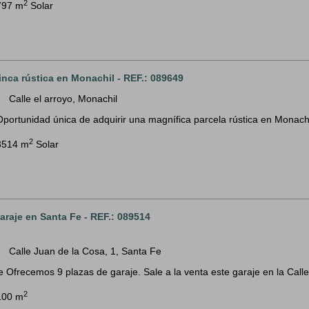
2
797 m
Solar
inca rústica en Monachil - REF.: 089649
Calle el arroyo, Monachil
m
Oportunidad única de adquirir una magnífica parcela rústica en Monachil
2
3514 m
Solar
araje en Santa Fe - REF.: 089514
Calle Juan de la Cosa, 1, Santa Fe
m
e Ofrecemos 9 plazas de garaje. Sale a la venta este garaje en la Calle
2
100 m