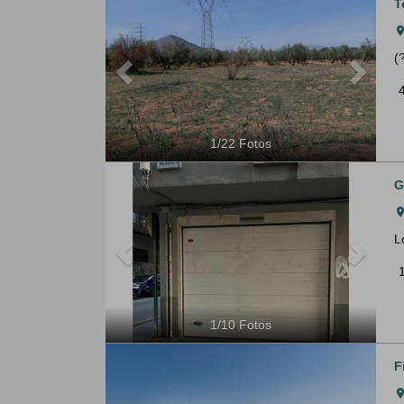
T
roo
(
1
/
22
Fotos
Previous
Next
G
roo
L
1
/
10
Fotos
Previous
Next
F
roo