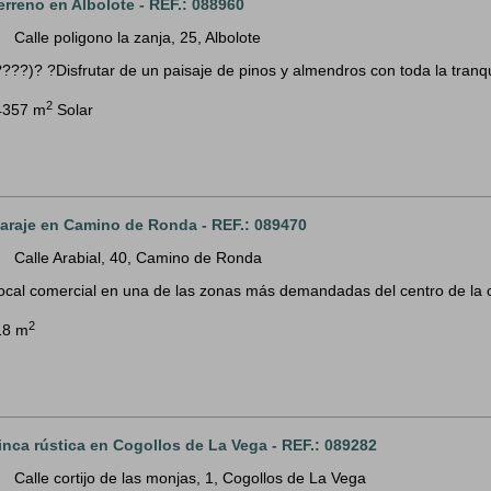
erreno en Albolote - REF.: 088960
Calle poligono la zanja, 25, Albolote
m
????)? ?Disfrutar de un paisaje de pinos y almendros con toda la tranq
2
4357 m
Solar
araje en Camino de Ronda - REF.: 089470
Calle Arabial, 40, Camino de Ronda
m
ocal comercial en una de las zonas más demandadas del centro de la capi
2
18 m
inca rústica en Cogollos de La Vega - REF.: 089282
Calle cortijo de las monjas, 1, Cogollos de La Vega
m