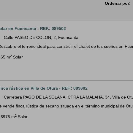
Ordenar por:
olar en Fuensanta - REF.: 089502
Calle PASEO DE COLON, 2, Fuensanta
m
Descubre el terreno ideal para construir el chalet de tus sueños en Fue
2
265 m
Solar
inca rústica en Villa de Otura - REF.: 089602
Carretera PAGO DE LA SOLANA, CTRA LA MALAHA, 34, Villa de Ot
m
e vende finca rústica de secano situada en el término municipal de Ot
2
16975 m
Solar