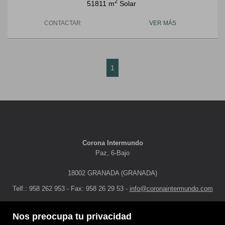
2
51811 m
Solar
CONTACTAR
VER MÁS
1
Corona Intermundo
Paz, 6-Bajo
18002 GRANADA (GRANADA)
Telf.: 958 262 953 - Fax: 958 26 29 53 -
info@coronaintermundo.com
DESTACADOS
MAPA WEB
AVISO LEGAL
Nos preocupa tu privacidad
POLÍTICA DE COOKIES