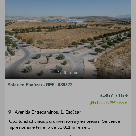
1
/
29
Fotos
Solar en Escúzar - REF.: 089372
3.367.715 €
¡Ha bajado 259.055 €!
Avenida Entrecaminos, 1, Escúzar
room
¡Oportunidad única para inversores y empresas! Se vende
impresionante terreno de 51.811 m² en e...