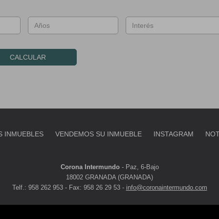
CALCULAR
 INMUEBLES
VENDEMOS SU INMUEBLE
INSTAGRAM
NOT
Corona Intermundo
-
Paz, 6-Bajo
18002 GRANADA (GRANADA)
Telf.: 958 262 953 - Fax: 958 26 29 53 -
info@coronaintermundo.com
ESTACADOS
MAPA WEB
AVISO LEGAL
POLÍTICA DE COOK