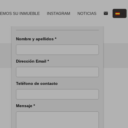
email
EMOS SU INMUEBLE
INSTAGRAM
NOTICIAS
Solicitar información del inmueble
email
print
Nombre y apellidos *
Dirección Email *
Teléfono de contacto
Mensaje *