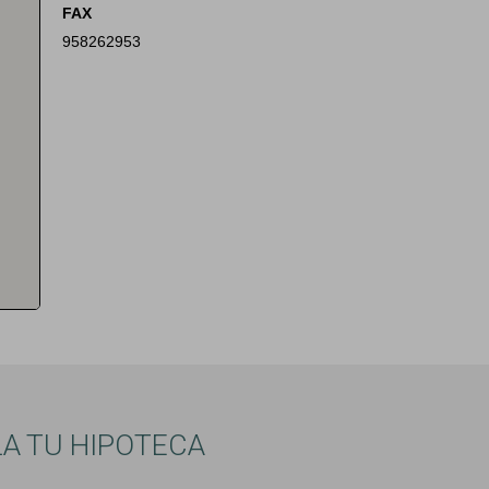
FAX
958262953
A TU HIPOTECA