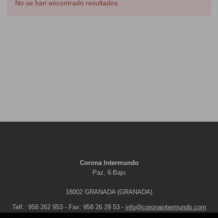
No se han encontrado resultados
Corona Intermundo
Paz, 6-Bajo
18002 GRANADA (GRANADA)
Telf.: 958 262 953 - Fax: 958 26 29 53 -
info@coronaintermundo.com