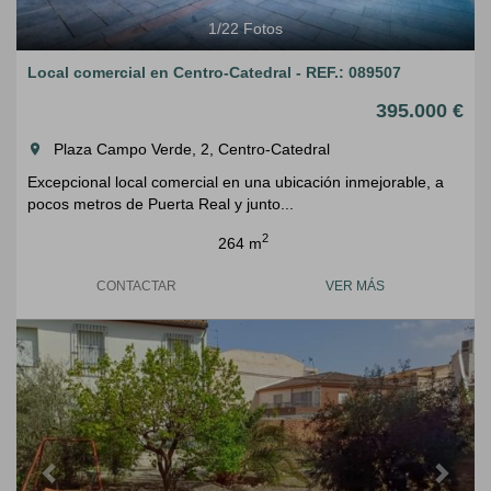
1
/
22
Fotos
Local comercial en Centro-Catedral - REF.: 089507
395.000 €
Plaza Campo Verde, 2, Centro-Catedral
room
Excepcional local comercial en una ubicación inmejorable, a
pocos metros de Puerta Real y junto...
2
264 m
CONTACTAR
VER MÁS
Previous
Next