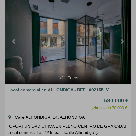
Previous
Next
1
/
21
Fotos
Local comercial en ALHONDIGA - REF.: 002155_V
530.000 €
¡Ha bajado 70.000 €!
Calle ALHONDIGA, 14, ALHONDIGA
room
¡OPORTUNIDAD ÚNICA EN PLENO CENTRO DE GRANADA!
Local comercial en 1ª línea – Calle Alhóndiga (z...