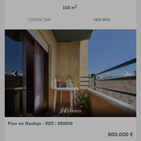
2
104 m
CONTACTAR
VER MÁS
Previous
Next
1
/
43
Fotos
Piso en Realejo - REF.: 089659
800.000 €