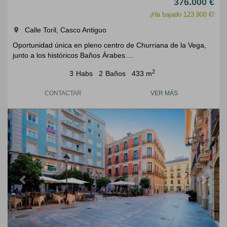
376.000 €
¡Ha bajado 123.900 €!
Calle Toril, Casco Antiguo
room
Oportunidad única en pleno centro de Churriana de la Vega,
junto a los históricos Baños Árabes....
2
3
Habs
2
Baños
433 m
CONTACTAR
VER MÁS
Previous
Next