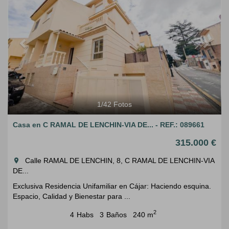
1
/
42
Fotos
Casa en C RAMAL DE LENCHIN-VIA DE... - REF.: 089661
315.000 €
Calle RAMAL DE LENCHIN, 8, C RAMAL DE LENCHIN-VIA
room
DE...
Exclusiva Residencia Unifamiliar en Cájar: Haciendo esquina.
Espacio, Calidad y Bienestar para ...
2
4
Habs
3
Baños
240 m