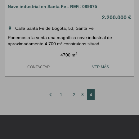
Nave industrial en Santa Fe - REF.: 089675
2.200.000 €
Calle Santa Fe de Bogotá, 53, Santa Fe
room
Ponemos a la venta una magnífica nave industrial de
aproximadamente 4.700 m² construidos situad...
2
4700 m
CONTACTAR
VER MÁS
chevron_left
1
...
2
3
4