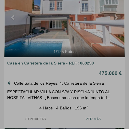
1
/
125
Fotos
Casa en Carretera de la Sierra - REF.: 089290
475.000 €
Calle Sala de los Reyes, 4, Carretera de la Sierra
room
ESPECTACULAR VILLA CON SPA Y PISCINA JUNTO AL
HOSPITAL VITHAS. ¿Busca una casa que lo tenga tod...
2
4
Habs
4
Baños
196 m
CONTACTAR
VER MÁS