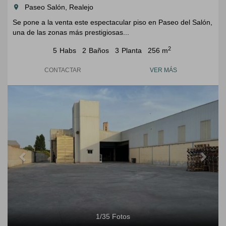
Paseo Salón, Realejo
room
Se pone a la venta este espectacular piso en Paseo del Salón,
una de las zonas más prestigiosas...
2
5
Habs
2
Baños
3
Planta
256 m
CONTACTAR
VER MÁS
Previous
Next
1
/
35
Fotos