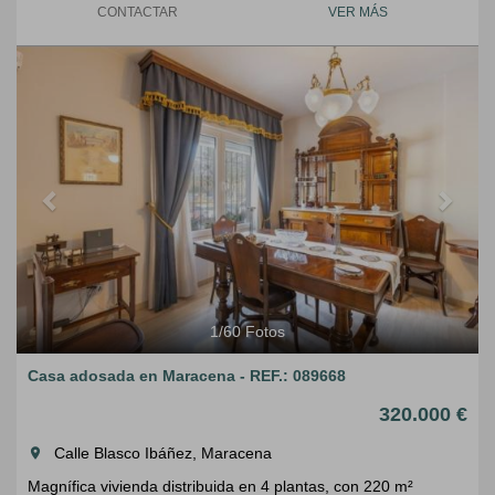
CONTACTAR
VER MÁS
Previous
Next
1
/
60
Fotos
Casa adosada en Maracena - REF.: 089668
320.000 €
Calle Blasco Ibáñez, Maracena
room
Magnífica vivienda distribuida en 4 plantas, con 220 m²