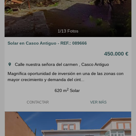
1
/
13
Fotos
Solar en Casco Antiguo - REF.: 089666
450.000 €
Calle nuestra señora del carmen , Casco Antiguo
room
Magnífica oportunidad de inversión en una de las zonas con
mayor crecimiento y demanda del cint...
2
620 m
Solar
CONTACTAR
VER MÁS
Previous
Next